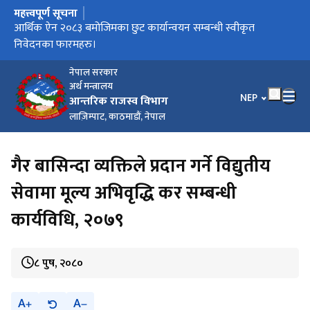
महत्त्वपूर्ण सूचना
मुख्य नेभिगेसनमा जानुहोस्
करदाता प्रोत्साहन उपहार कार्यक्रम सञ्चालन कार्यविधि, २०८३
आर्थिक ऐन २०८३ बमोजिमका छुट कार्यान्वयन सम्बन्धी स्वीकृत
विल/बीजक जारी गर्ने सम्बन्धी सूचना।
आर्थिक विधेयक, २०८३ ले प्रदान गरेका छुट सुविधा कार्यान्वयन लागि
कार्यालयगत सूचना अधिकारीको सम्पर्क नम्बर
निवेदनका फारमहरु।
स्वीकृत फारामहरु ।
नेपाल सरकार
अर्थ मन्त्रालय
भाषा चयन गर्नुहोस
NEP
आन्तरिक राजस्व विभाग
लाज़िम्पाट, काठमाडौं, नेपाल
गैर बासिन्दा व्यक्तिले प्रदान गर्ने विद्युतीय
सेवामा मूल्य अभिवृद्धि कर सम्बन्धी
कार्यविधि, २०७९
८ पुष, २०८०
A
A