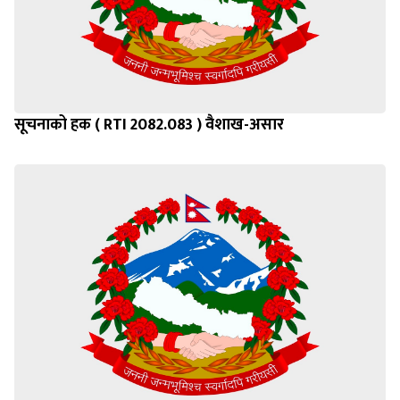
सूचनाको हक ( RTI 2082.083 ) वैशाख-असार