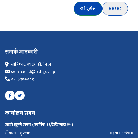
खोज्नुहोस
Reset
सम्पर्क जानकारी
लाज़िम्पाट, काठमाडौं, नेपाल
serviceird@ird.gov.np
०१-५९७००८१
कार्यालय समय
जाडो खुल्ने समय (कार्तिक १६ देखि माघ १५)
सोमबार - शुक्रबार
०९:०० - ४:००