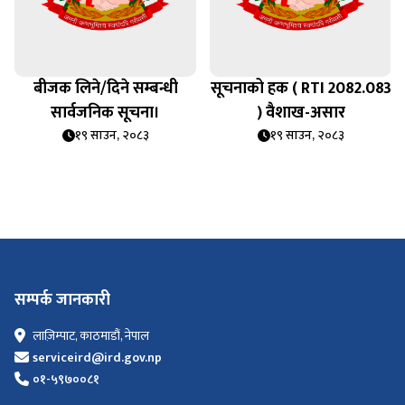
बीजक लिने/दिने सम्बन्धी
सूचनाको हक ( RTI 2082.083
सार्वजनिक सूचना।
) वैशाख-असार
१९ साउन, २०८३
१९ साउन, २०८३
सम्पर्क जानकारी
लाज़िम्पाट, काठमाडौं, नेपाल
serviceird@ird.gov.np
०१-५९७००८१