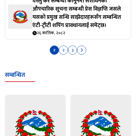
घरेलु कर सम्बन्धी कानूनमा संशोधनको
औपचारिक सूचना सम्बन्धी प्रेस विज्ञप्ति जसले
यसको प्रमुख सन्धि साझेदारहरूसँग सम्बन्धित
एंटी-ट्रीटी शपिंग प्रावधानलाई समेट्छ।
२६ कात्तिक, २०८२
१
२
३
सम्बन्धित