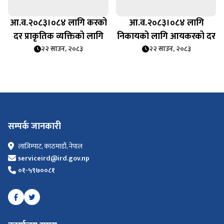
आ.व.२०८३।०८४ लागि करको
आ.व.२०८३।०८४ लागि
दर प्राकृतिक व्यक्तिको लागि
निकायको लागि आयकरको दर
२२ साउन, २०८३
२२ साउन, २०८३
सम्पर्क जानकारी
लाज़िम्पाट, काठमाडौं, नेपाल
serviceird@ird.gov.np
०१-५९७००८१