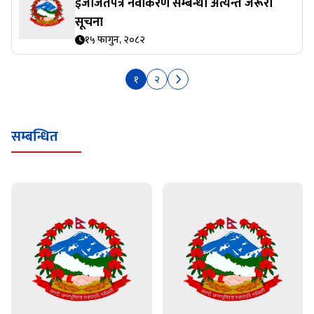
इजाजतपत्र नवीकरण सम्बन्धी अत्यन्त जरूरी
सूचना
१५ फागुन, २०८२
१
२
सम्बन्धित