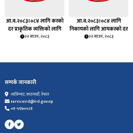
आ.व.२०८३।०८४ लागि करको
आ.व.२०८३।०८४ लागि
दर प्राकृतिक व्यक्तिको लागि
निकायको लागि आयकरको दर
२२ साउन, २०८३
२२ साउन, २०८३
सम्पर्क जानकारी
लाज़िम्पाट, काठमाडौं, नेपाल
serviceird@ird.gov.np
०१-५९७००८१