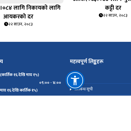
।०८४ लागि निकायको लागि
कट्टी दर
आयकरको दर
२२ साउन, २०८३
२२ साउन, २०८३
मय
महत्त्वपूर्ण लिङ्कहरू
 (कार्तिक १६ देखि माघ १५)
सम्पर्क
०९:०० - ४:००
प्रतिबन्ध सूची
 (माघ १६ देखि कार्तिक १५)
०९:०० - ५:००
मोबाइल एप (Android)
मोबाइल एप (IOS)
 दिन कार्यालय बन्द रहनेछ
करदाता प्रोत्साहन उपहार कार्यक्रम