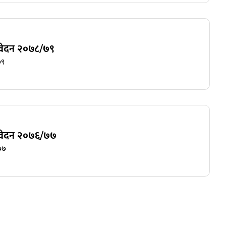
तिवेदन २०७८/७९
७९
तिवेदन २०७६/७७
७७