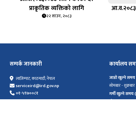
प्राकृतिक व्यक्तिको लागि
आ.व.२०८३
२२ साउन, २०८३
सम्पर्क जानकारी
कार्यालय स
जाडो खुल्ने समय
लाज़िम्पाट, काठमाडौं, नेपाल
सोमबार - शुक्रबार
serviceird@ird.gov.np
०१-५९७००८१
गर्मी खुल्ने समय
सोमबार - शुक्रबार
सार्वजनिक बिदाका