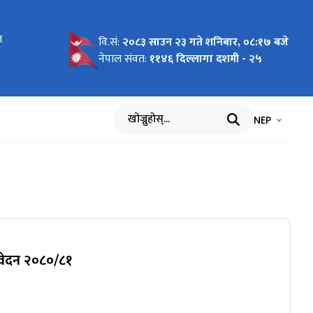
त
न लागि
वि.सं:
२०८३ साउन २३ गते शनिबार, ०८:१७ बजे
नेपाल संवत:
११४६ दिल्लागा दशमी - २५
भाषा चयन गर्नुह
भाषा प
NEP
खोज्नुहोस्
तिवेदन २०८०/८१