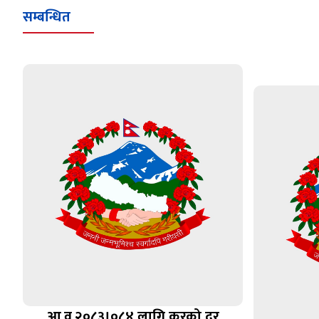
सम्बन्धित
आ.व.२०८३।०८४ लागि करको दर