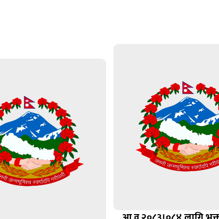
आ.व.२०८३।०८४ लागि भुक्