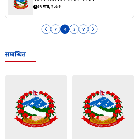
१९ माघ, २०७१
१
२
३
४
सम्बन्धित