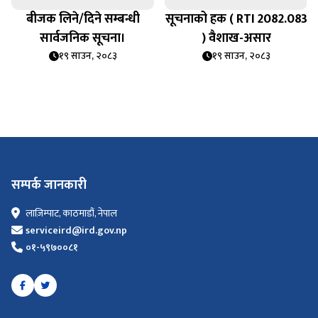
बीजक लिने/दिने सम्बन्धी
सूचनाको हक ( RTI 2082.083
सार्वजनिक सूचना।
) वैशाख-असार
१९ साउन, २०८३
१९ साउन, २०८३
सम्पर्क जानकारी
लाज़िम्पाट, काठमाडौं, नेपाल
serviceird@ird.gov.np
०१-५९७००८१