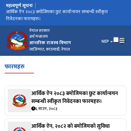
महत्त्वपूर्ण सूचना
मुख्य नेभिगेसनमा जानुहोस्
करदाता प्रोत्साहन उपहार कार्यक्रम सञ्चालन कार्यविधि, २०८३
आर्थिक ऐन २०८३ बमोजिमका छुट कार्यान्वयन सम्बन्धी स्वीकृत
विल/बीजक जारी गर्ने सम्बन्धी सूचना।
आर्थिक विधेयक, २०८३ ले प्रदान गरेका छुट सुविधा कार्यान्वयन लागि
कार्यालयगत सूचना अधिकारीको सम्पर्क नम्बर
निवेदनका फारमहरु।
स्वीकृत फारामहरु ।
नेपाल सरकार
अर्थ मन्त्रालय
भाषा चयन गर्नुहोस
NEP
आन्तरिक राजस्व विभाग
लाज़िम्पाट, काठमाडौं, नेपाल
फारमहरु
आर्थिक ऐन २०८३ बमोजिमका छुट कार्यान्वयन
सम्बन्धी स्वीकृत निवेदनका फारमहरु।
६ साउन, २०८३
आर्थिक ऐन, २०८२ को बमोजिमको सुविधा