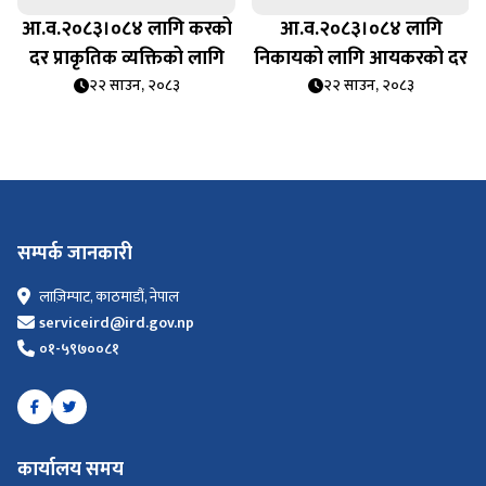
आ.व.२०८३।०८४ लागि करको
आ.व.२०८३।०८४ लागि
दर प्राकृतिक व्यक्तिको लागि
निकायको लागि आयकरको दर
२२ साउन, २०८३
२२ साउन, २०८३
सम्पर्क जानकारी
लाज़िम्पाट, काठमाडौं, नेपाल
serviceird@ird.gov.np
०१-५९७००८१
कार्यालय समय