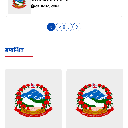
२७ असार, २०७८
१
२
३
सम्बन्धित