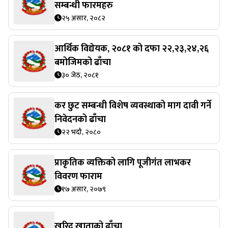
सम्बन्धी फारमहरु
२५ असार, २०८२
आर्थिक विद्येयक, २०८१ को दफा २२,२३,२४,२६
बमोजिमको ढाँचा
३० जेठ, २०८१
कर छुट सम्बन्धी विशेष व्यवस्थाको माग दावी गर्ने
निवेदनको ढाँचा
२२ भदौ, २०८०
प्राकृतिक व्यक्तिको लागि पूजीगंंत लाभकर
विवरण फाराम
१७ असार, २०७९
खरिद खाताको ढाँचा