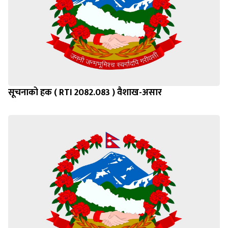
सूचनाको हक ( RTI 2082.083 ) वैशाख-असार