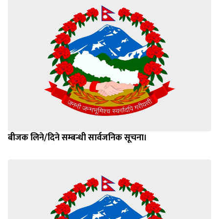
बीजक लिने/दिने सम्बन्धी सार्वजनिक सूचना।