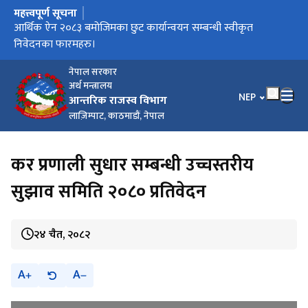
महत्त्वपूर्ण सूचना
मुख्य नेभिगेसनमा जानुहोस्
करदाता प्रोत्साहन उपहार कार्यक्रम सञ्चालन कार्यविधि, २०८३
आर्थिक ऐन २०८३ बमोजिमका छुट कार्यान्वयन सम्बन्धी स्वीकृत
विल/बीजक जारी गर्ने सम्बन्धी सूचना।
आर्थिक विधेयक, २०८३ ले प्रदान गरेका छुट सुविधा कार्यान्वयन लागि
कार्यालयगत सूचना अधिकारीको सम्पर्क नम्बर
निवेदनका फारमहरु।
स्वीकृत फारामहरु ।
नेपाल सरकार
अर्थ मन्त्रालय
भाषा चयन गर्नुहोस
NEP
आन्तरिक राजस्व विभाग
लाज़िम्पाट, काठमाडौं, नेपाल
कर प्रणाली सुधार सम्बन्धी उच्चस्तरीय
सुझाव समिति २०८० प्रतिवेदन
२४ चैत, २०८२
A
A