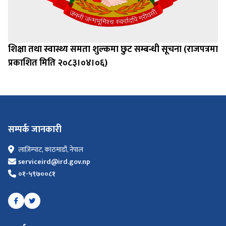
शिक्षा तथा स्वास्थ्य समता शुल्कमा छुट सम्बन्धी सूचना (राजपत्रमा
प्रकाशित मिति २०८३।०४।०६)
सम्पर्क जानकारी
लाज़िम्पाट, काठमाडौं, नेपाल
serviceird@ird.gov.np
०१-५९७००८१