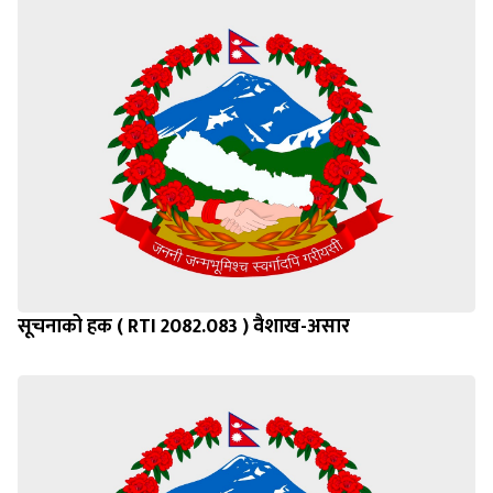
सूचनाको हक ( RTI 2082.083 ) वैशाख-असार