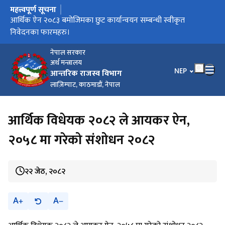
महत्त्वपूर्ण सूचना
मुख्य नेभिगेसनमा जानुहोस्
करदाता प्रोत्साहन उपहार कार्यक्रम सञ्चालन कार्यविधि, २०८३
आर्थिक ऐन २०८३ बमोजिमका छुट कार्यान्वयन सम्बन्धी स्वीकृत
विल/बीजक जारी गर्ने सम्बन्धी सूचना।
आर्थिक विधेयक, २०८३ ले प्रदान गरेका छुट सुविधा कार्यान्वयन लागि
कार्यालयगत सूचना अधिकारीको सम्पर्क नम्बर
निवेदनका फारमहरु।
स्वीकृत फारामहरु ।
नेपाल सरकार
अर्थ मन्त्रालय
भाषा चयन गर्नुहोस
NEP
आन्तरिक राजस्व विभाग
लाज़िम्पाट, काठमाडौं, नेपाल
आर्थिक विधेयक २०८२ ले आयकर ऐन,
२०५८ मा गरेको संशोधन २०८२
२२ जेठ, २०८२
A
A