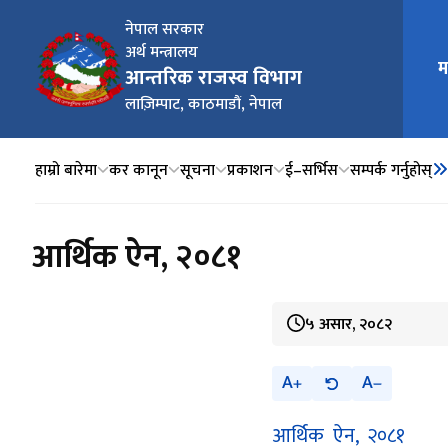
नेपाल सरकार
अर्थ मन्त्रालय
मुख्य न
म
आन्तरिक राजस्व विभाग
लाज़िम्पाट, काठमाडौं, नेपाल
हाम्रो बारेमा
कर कानून
सूचना
प्रकाशन
ई–सर्भिस
सम्पर्क गर्नुहोस्
आर्थिक ऐन, २०८१
५ असार, २०८२
A
A
आर्थिक ऐन, २०८१