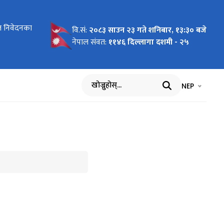
ृत निवेदनका
न लागि
वि.सं:
२०८३ साउन २३ गते शनिबार, १३:३० बजे
नेपाल संवत:
११४६ दिल्लागा दशमी - २५
भाषा चयन गर्नुह
भाषा प
NEP
खोज्नुहोस्