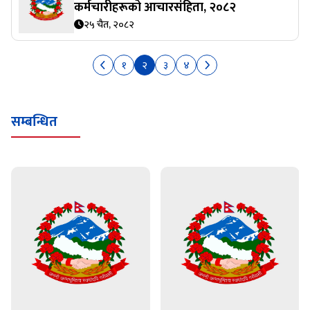
कर्मचारीहरूको आचारसंहिता, २०८२
२५ चैत, २०८२
१
२
३
४
सम्बन्धित