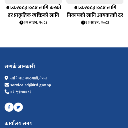
आ.व.२०८३।०८४ लागि करको
आ.व.२०८३।०८४ लागि
दर प्राकृतिक व्यक्तिको लागि
निकायको लागि आयकरको दर
२२ साउन, २०८३
२२ साउन, २०८३
सम्पर्क जानकारी
लाज़िम्पाट, काठमाडौं, नेपाल
serviceird@ird.gov.np
०१-५९७००८१
कार्यालय समय