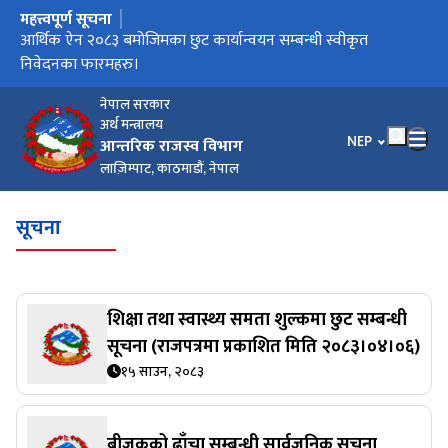
महत्त्वपूर्ण सूचना
मुख्य नेभिगेसनमा जानुहोस्
करदाता प्रोत्साहन उपहार कार्यक्रम सञ्चालन कार्यविधि, २०८३
आर्थिक ऐन २०८३ बमोजिमका छुट कार्यान्वयन सम्बन्धी स्वीकृत
विल/बीजक जारी गर्ने सम्बन्धी सूचना।
आर्थिक विधेयक, २०८३ ले प्रदान गरेका छुट सुविधा कार्यान्वयन लागि
कार्यालयगत सूचना अधिकारीको सम्पर्क नम्बर
निवेदनका फारमहरु।
स्वीकृत फारामहरु ।
नेपाल सरकार
अर्थ मन्त्रालय
भाषा चयन गर्नुहोस
NEP
आन्तरिक राजस्व विभाग
लाज़िम्पाट, काठमाडौं, नेपाल
सूचना
शिक्षा तथा स्वास्थ्य समता शुल्कमा छुट सम्बन्धी
सूचना (राजपत्रमा प्रकाशित मिति २०८३।०४।०६)
१५ साउन, २०८३
बीजकको ढाँचा सम्बन्धी सार्वजनिक सूचना