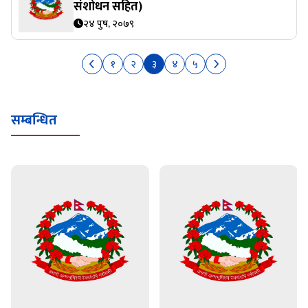
संशोधन सहित)
२४ पुष, २०७९
१
२
३
४
५
सम्बन्धित