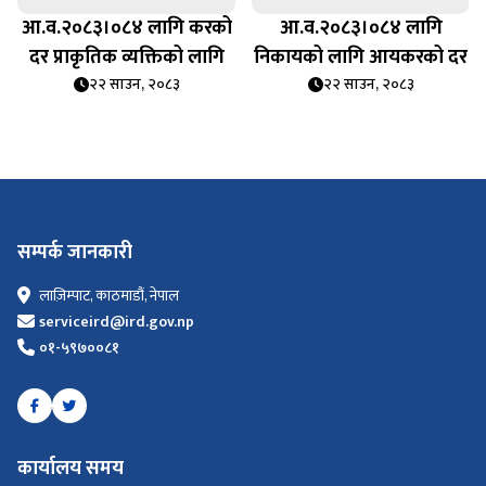
आ.व.२०८३।०८४ लागि करको
आ.व.२०८३।०८४ लागि
दर प्राकृतिक व्यक्तिको लागि
निकायको लागि आयकरको दर
२२ साउन, २०८३
२२ साउन, २०८३
सम्पर्क जानकारी
लाज़िम्पाट, काठमाडौं, नेपाल
serviceird@ird.gov.np
०१-५९७००८१
कार्यालय समय