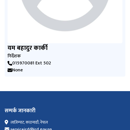
यम बहादुर कार्की
निर्देशक
015970081 Ext 502
None
सम्पर्क जानकारी
लाज़िम्पाट, काठमाडौं, नेपाल
serviceird@ird.gov.np