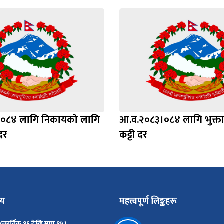
०८४ लागि निकायको लागि
आ.व.२०८३।०८४ लागि भुक्त
दर
कट्टी दर
मय
महत्त्वपूर्ण लिङ्कहरू
 (कार्तिक १६ देखि माघ १५)