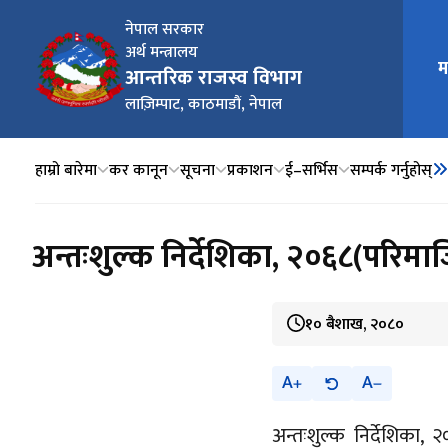
नेपाल सरकार
अर्थ मन्त्रालय
मुख्य न
म
आन्तरिक राजस्व विभाग
लाज़िम्पाट, काठमाडौं, नेपाल
हाम्रो बारेमा
कर कानून
सूचना
प्रकाशन
ई–सर्भिस
सम्पर्क गर्नुहोस्
अन्तःशुल्क निर्देशिका, २०६८(परिमा
१० बैशाख, २०८०
A
A
अन्तःशुल्क निर्देशिका, 