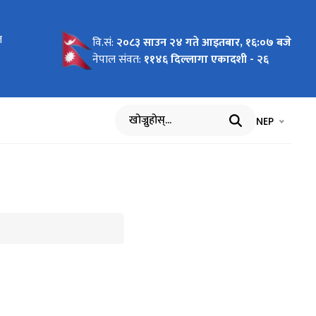
त
न लागि
वि.सं:
२०८३ साउन २४ गते आइतबार, १६:०७ बजे
नेपाल संवत:
११४६ दिल्लागा एकादशी - २६
भाषा चयन गर्नुह
भाषा प
NEP
खोज्नुहोस्