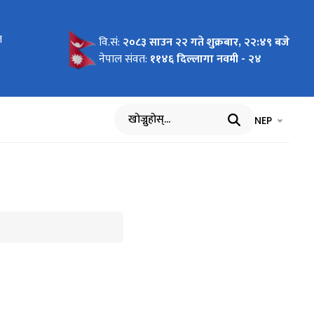
त
न लागि
वि.सं:
२०८३ साउन २२ गते शुक्रबार, २२:४९ बजे
नेपाल संवत:
११४६ दिल्लागा नवमी - २४
भाषा चयन गर्नुह
भाषा प
NEP
खोज्नुहोस्