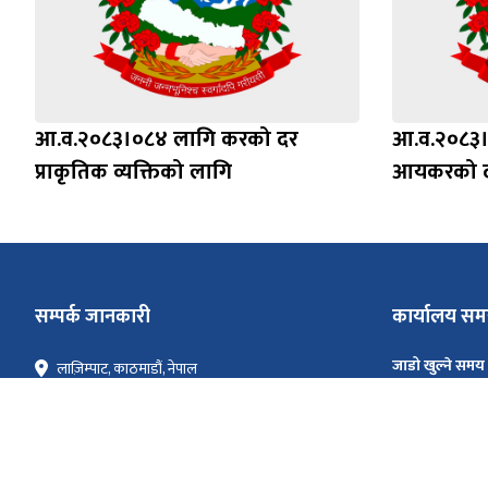
आ.व.२०८३।०८४ लागि करको दर
आ.व.२०८३।
प्राकृतिक व्यक्तिको लागि
आयकरको 
सम्पर्क जानकारी
कार्यालय स
जाडो खुल्ने समय
लाज़िम्पाट, काठमाडौं, नेपाल
सोमबार - शुक्रबार
serviceird@ird.gov.np
०१-५९७००८१
गर्मी खुल्ने समय
सोमबार - शुक्रबार