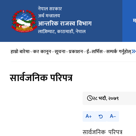
नेपाल सरकार
अर्थ मन्त्रालय
मुख्य न
म
आन्तरिक राजस्व विभाग
लाज़िम्पाट, काठमाडौं, नेपाल
हाम्रो बारेमा
कर कानून
सूचना
प्रकाशन
ई–सर्भिस
सम्पर्क गर्नुहोस्
सार्वजनिक परिपत्र
२८ भदौ, २०७९
A
A
सार्वजनिक परिपत्र