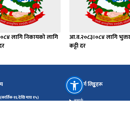
०८४ लागि निकायको लागि
आ.व.२०८३।०८४ लागि भुक्त
दर
कट्टी दर
मय
महत्त्वपूर्ण लिङ्कहरू
 (कार्तिक १६ देखि माघ १५)
सम्पर्क
०९:०० - ४:००
प्रतिबन्ध सूची
 (माघ १६ देखि कार्तिक १५)
०९:०० - ५:००
मोबाइल एप (Android)