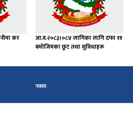
ानीमा कर
आ.व.२०८३।०८४ लागिका लागि दफा ११
बमोजिमका छुट तथा सुविधाहरू
नक्सा