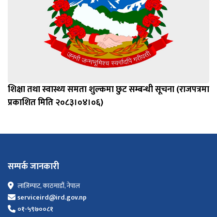
शिक्षा तथा स्वास्थ्य समता शुल्कमा छुट सम्बन्धी सूचना (राजपत्रमा
प्रकाशित मिति २०८३।०४।०६)
सम्पर्क जानकारी
लाज़िम्पाट, काठमाडौं, नेपाल
serviceird@ird.gov.np
०१-५९७००८१