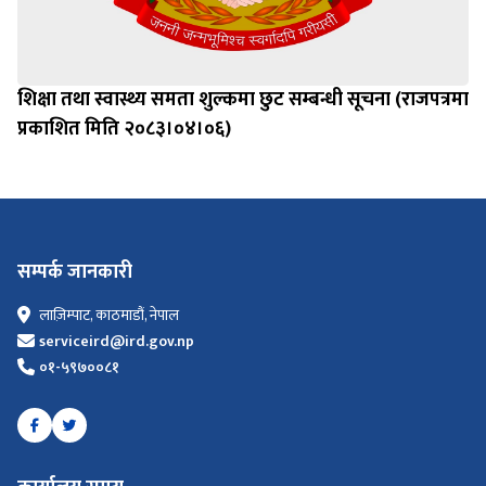
शिक्षा तथा स्वास्थ्य समता शुल्कमा छुट सम्बन्धी सूचना (राजपत्रमा
प्रकाशित मिति २०८३।०४।०६)
सम्पर्क जानकारी
लाज़िम्पाट, काठमाडौं, नेपाल
serviceird@ird.gov.np
०१-५९७००८१