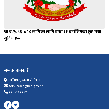
आ.व.२०८३।०८४ लागिका लागि दफा ११ बमोजिमका छुट तथा
सुविधाहरू
सम्पर्क जानकारी
लाज़िम्पाट, काठमाडौं, नेपाल
serviceird@ird.gov.np
०१-५९७००८१