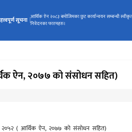
ेभिगेसनमा जानुहोस्
करदाता प्रोत्साहन उपहार कार्यक्रम सञ्चालन कार्यविधि, २०८३
आर्थिक ऐन २०८३ बमोजिमका छुट कार्यान्वयन सम्बन्धी स्वीकृ
विल/बीजक जारी गर्ने सम्बन्धी सूचना।
आर्थिक विधेयक, २०८३ ले प्रदान गरेका छुट सुविधा कार्यान्वय
कार्यालयगत सूचना अधिकारीको सम्पर्क नम्बर
हत्त्वपूर्ण सूचना
निवेदनका फारमहरु।
स्वीकृत फारामहरु ।
र्थिक ऐन, २०७७ को संसोधन सहित)
ऐन, २०५२ ( आर्थिक ऐन, २०७७ को संसोधन सहित)