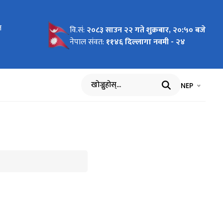
त
न लागि
वि.सं:
२०८३ साउन २२ गते शुक्रबार, २०:५० बजे
नेपाल संवत:
११४६ दिल्लागा नवमी - २४
भाषा चयन गर्नुह
भाषा प
NEP
खोज्नुहोस्