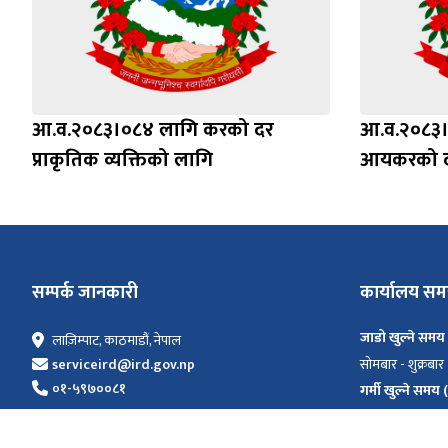
आ.व.२०८३।०८४ लागि करको दर
आ.व.२०८३।
प्राकृतिक व्यक्तिको लागि
आयकरको 
सम्पर्क जानकारी
कार्यालय स
जाडो खुल्ने समय
लाज़िम्पाट, काठमाडौं, नेपाल
सोमबार - शुक्रबार
serviceird@ird.gov.np
०१-५९७००८१
गर्मी खुल्ने समय
सोमबार - शुक्रबार