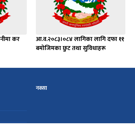
ानीमा कर
आ.व.२०८३।०८४ लागिका लागि दफा ११
बमोजिमका छुट तथा सुविधाहरू
नक्सा