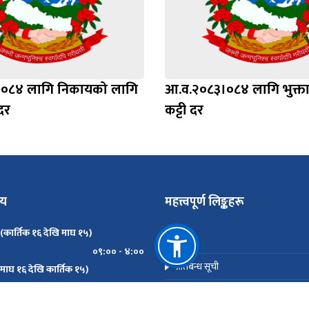
०८४ लागि निकायको लागि
आ.व.२०८३।०८४ लागि भुक्त
दर
कट्टी दर
मय
महत्त्वपूर्ण लिङ्कहरू
 (कार्तिक १६ देखि माघ १५)
सम्पर्क
०९:०० - ४:००
प्रतिबन्ध सूची
 (माघ १६ देखि कार्तिक १५)
०९:०० - ५:००
मोबाइल एप (Android)