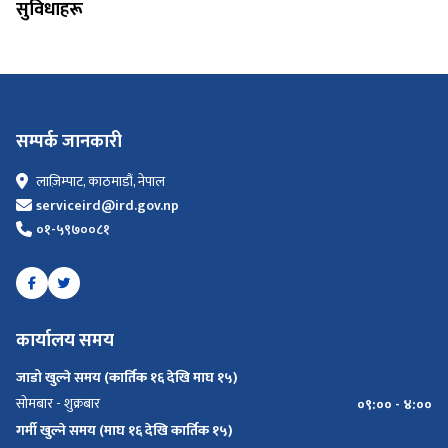
सुविधाहरू
सम्पर्क जानकारी
लाज़िम्पाट, काठमाडौं, नेपाल
serviceird@ird.gov.np
०१-५९७००८१
कार्यालय समय
जाडो खुल्ने समय (कार्तिक १६ देखि माघ १५)
सोमबार - शुक्रबार
०९:०० - ४:००
गर्मी खुल्ने समय (माघ १६ देखि कार्तिक १५)