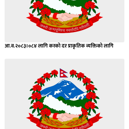
आ.व.२०८३।०८४ लागि करको दर प्राकृतिक व्यक्तिको लागि