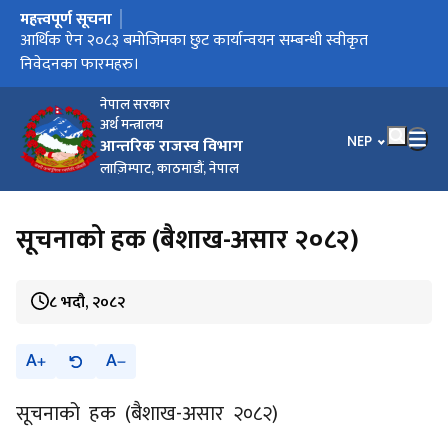
महत्त्वपूर्ण सूचना
मुख्य नेभिगेसनमा जानुहोस्
करदाता प्रोत्साहन उपहार कार्यक्रम सञ्चालन कार्यविधि, २०८३
आर्थिक ऐन २०८३ बमोजिमका छुट कार्यान्वयन सम्बन्धी स्वीकृत
विल/बीजक जारी गर्ने सम्बन्धी सूचना।
आर्थिक विधेयक, २०८३ ले प्रदान गरेका छुट सुविधा कार्यान्वयन लागि
कार्यालयगत सूचना अधिकारीको सम्पर्क नम्बर
निवेदनका फारमहरु।
स्वीकृत फारामहरु ।
नेपाल सरकार
अर्थ मन्त्रालय
भाषा चयन गर्नुहोस
NEP
आन्तरिक राजस्व विभाग
लाज़िम्पाट, काठमाडौं, नेपाल
सूचनाको हक (बैशाख-असार २०८२)
८ भदौ, २०८२
A
A
सूचनाको हक (बैशाख-असार २०८२)