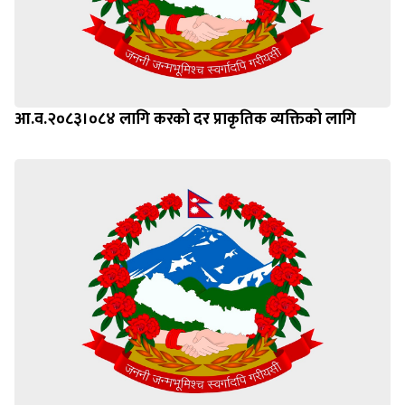
आ.व.२०८३।०८४ लागि करको दर प्राकृतिक व्यक्तिको लागि