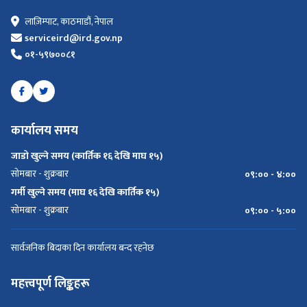
लाज़िम्पाट, काठमाडौं, नेपाल
serviceird@ird.gov.np
०१-५९७००८१
कार्यालय समय
जाडो खुल्ने समय (कार्तिक १६ देखि माघ १५)
सोमबार - शुक्रबार
०९:०० - ४:००
गर्मी खुल्ने समय (माघ १६ देखि कार्तिक १५)
सोमबार - शुक्रबार
०९:०० - ५:००
सार्वजनिक बिदाका दिन कार्यालय बन्द रहनेछ
महत्त्वपूर्ण लिङ्कहरू