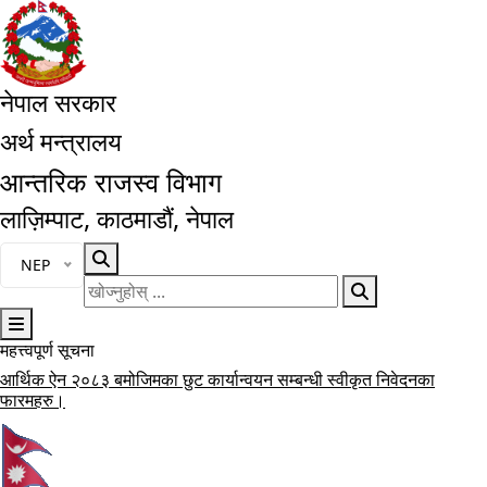
नेपाल सरकार
अर्थ मन्त्रालय
आन्तरिक राजस्व विभाग
लाज़िम्पाट, काठमाडौं, नेपाल
भाषा चयन गर्नुहोस्
NEP
खोज्नुहोस्
महत्त्वपूर्ण सूचना
मुख्य नेभिगेसनमा जानुहोस्
करदाता प्रोत्साहन उपहार कार्यक्रम सञ्चालन कार्यविधि, २०८३
आर्थिक ऐन २०८३ बमोजिमका छुट कार्यान्वयन सम्बन्धी स्वीकृत निवेदनका
विल/बीजक जारी गर्ने सम्बन्धी सूचना।
आर्थिक विधेयक, २०८३ ले प्रदान गरेका छुट सुविधा कार्यान्वयन लागि स्वीकृत
कार्यालयगत सूचना अधिकारीको सम्पर्क नम्बर
फारमहरु।
फारामहरु ।