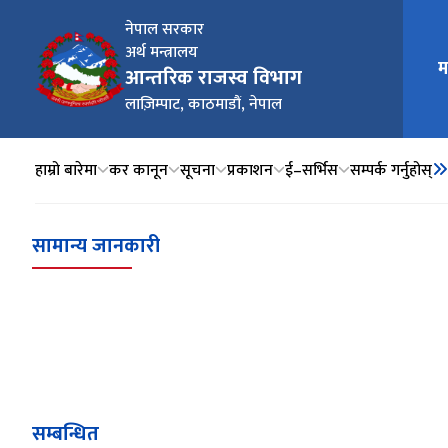
नेपाल सरकार
अर्थ मन्त्रालय
मुख्य न
म
आन्तरिक राजस्व विभाग
लाज़िम्पाट, काठमाडौं, नेपाल
हाम्रो बारेमा
कर कानून
सूचना
प्रकाशन
ई–सर्भिस
सम्पर्क गर्नुहोस्
सामान्य जानकारी
सम्बन्धित