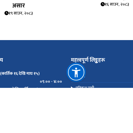
असार
१६ साउन, २०८३
१९ साउन, २०८३
मय
महत्त्वपूर्ण लिङ्कहरू
 (कार्तिक १६ देखि माघ १५)
सम्पर्क
०९:०० - ४:००
प्रतिबन्ध सूची
 (माघ १६ देखि कार्तिक १५)
०९:०० - ५:००
मोबाइल एप (Android)
मोबाइल एप (IOS)
 दिन कार्यालय बन्द रहनेछ