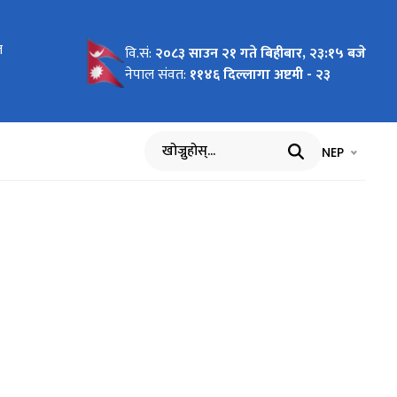
त
न लागि
वि.सं:
२०८३ साउन २१ गते बिहीबार, २३:१५ बजे
नेपाल संवत:
११४६ दिल्लागा अष्टमी - २३
भाषा चयन गर्नुह
भाषा प
NEP
खोज्नुहोस्