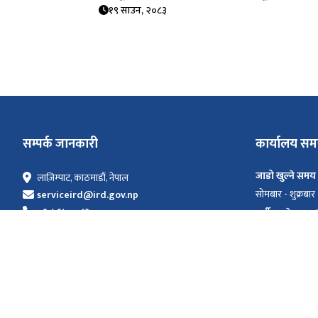
१९ साउन, २०८३
सम्पर्क जानकारी
कार्यालय स
जाडो खुल्ने समय
लाज़िम्पाट, काठमाडौं, नेपाल
सोमबार - शुक्रबार
serviceird@ird.gov.np
०१-५९७००८१
गर्मी खुल्ने समय
सोमबार - शुक्रबार
सार्वजनिक बिदाका